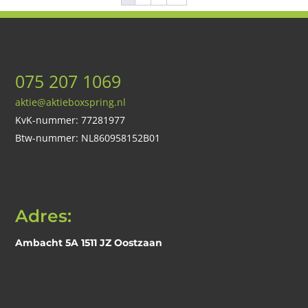
€1.554,00.
€770,
075 207 1069
aktie@aktieboxspring.nl
KvK-nummer: 77281977
Btw-nummer: NL860958152B01
Adres:
Ambacht 5A 1511 JZ Oostzaan