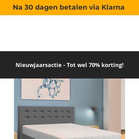
Na 30 dagen betalen via Klarna
Home
/ Webshop Only Collectie
Resultaat 1–6 van de 15 resultaten wordt getoond
Aanbieding!
Nieuwjaarsactie - Tot wel 70% korting!