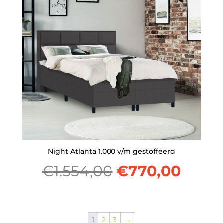
€1.359,00.
€673,
Night Atlanta 1.000 v/m gestoffeerd
Oorspronkelij
Huidi
€
1.554,00
€
770,00
prijs
prijs
was:
is:
1
2
3
→