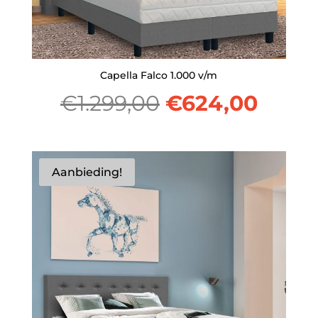
Capella Falco 1.000 v/m
Oorspronkelij
Huidi
€
1.299,00
€
624,00
prijs
prijs
was:
is:
Aanbieding!
€1.299,00.
€624,