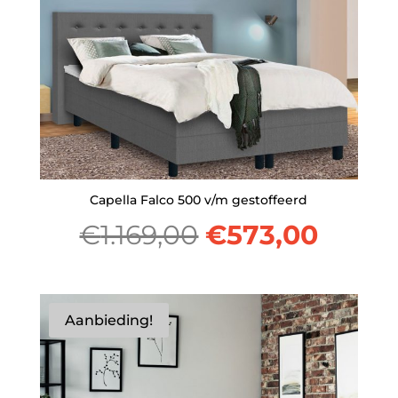
Capella Falco 500 v/m gestoffeerd
Oorspronkelij
Huidi
€
1.169,00
€
573,00
prijs
prijs
was:
is:
Aanbieding!
€1.169,00.
€573,