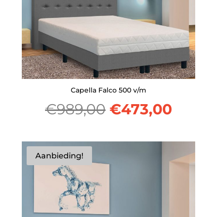
Capella Falco 500 v/m
Oorspronkelijk
Huidi
€
989,00
€
473,00
prijs
prijs
was:
is:
Aanbieding!
€989,00.
€473,