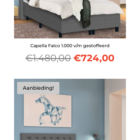
Capella Falco 1.000 v/m gestoffeerd
Oorspronkelij
Huid
€
1.480,00
€
724,00
prijs
prijs
was:
is:
Aanbieding!
€1.480,00.
€724,