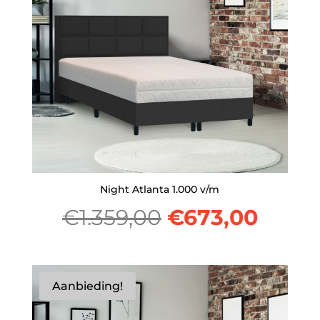
Night Atlanta 1.000 v/m
Oorspronkelij
Huidi
€
1.359,00
€
673,00
prijs
prijs
was:
is:
Aanbieding!