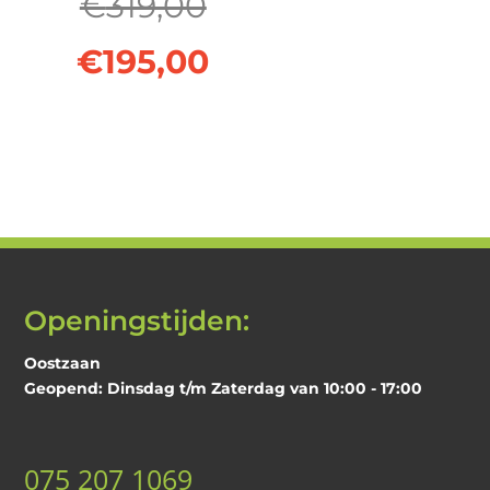
Oorspronkelijke
€
319,00
prijs
Huidige
€
195,00
was:
prijs
€319,00.
is:
€195,00.
Openingstijden:
Oostzaan
Geopend: Dinsdag t/m Zaterdag van 10:00 - 17:00
075 207 1069