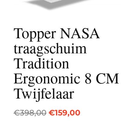
Topper NASA
traagschuim
Tradition
Ergonomic 8 CM
Twijfelaar
Oorspronkelijke
Huidige
€
398,00
€
159,00
prijs
prijs
was:
is:
€398,00.
€159,00.