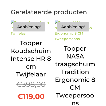
Gerelateerde producten
Aanbieding!
Aanbieding!
Topper
Topper
Koudschuim
NASA
Intense HR 8
traagschuim
cm
Tradition
Twijfelaar
Ergonomic 8
Oorspronkelijke
€
398,00
CM
Tweepersoo
Huidige
prijs
€
119,00
ns