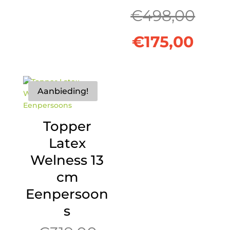
prijs
was:
Oors
€
498,00
is:
€398,00.
Huid
prijs
€
175,00
€119,00.
prijs
was:
is:
€498
Aanbieding!
€175
Topper
Latex
Welness 13
cm
Eenpersoon
s