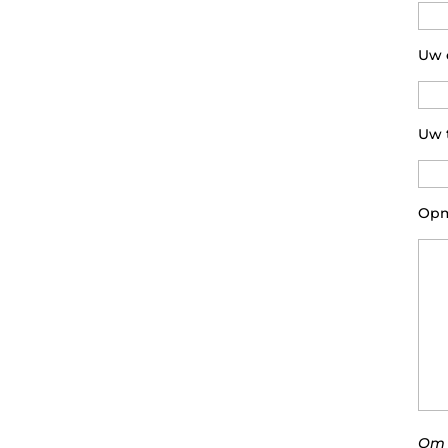
Uw e
Uw 
Opm
Om 