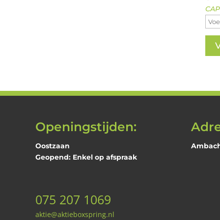
CAP
Openingstijden:
Adre
Oostzaan
Ambacht
Geopend: Enkel op afspraak
075 207 1069
aktie@aktieboxspring.nl