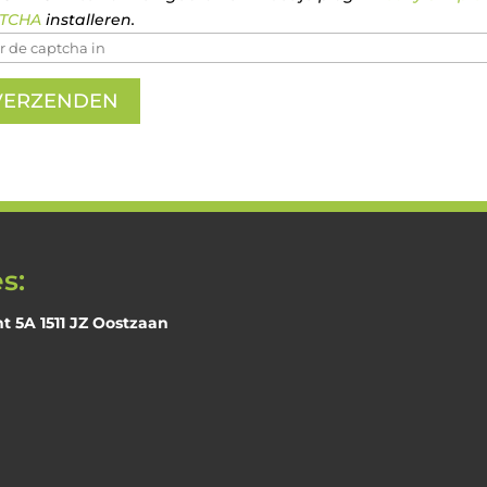
TCHA
installeren.
s:
 5A 1511 JZ Oostzaan