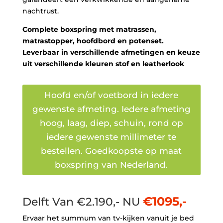
nachtrust.
Complete boxspring met matrassen,
matrastopper, hoofdbord en potenset.
Leverbaar in verschillende afmetingen en keuze
uit verschillende kleuren stof en leatherlook
Hoofd en/of voetbord in iedere
gewenste afmeting. Iedere afmeting
hoog, laag, diep, schuin, rond op
iedere gewenste millimeter te
bestellen. Goedkoopste op maat
boxspring van Nederland.
€1095,-
Delft Van €2.190,- NU
Ervaar het summum van tv-kijken vanuit je bed