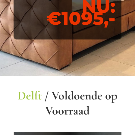
NU:
€1095,-
Delft
/ Voldoende op
Voorraad