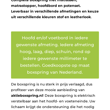
matrastopper, hoofdbord en potenset.
Leverbaar in verschillende afmetingen en keuze
uit verschillende kleuren stof en leatherlook
.
Hoofd en/of voetbord in iedere
gewenste afmeting. Iedere afmeting
hoog, laag, diep, schuin, rond op
iedere gewenste millimeter te
bestellen. Goedkoopste op maat
boxspring van Nederland.
De boxspring is nu sterk in prijs verlaagd, dus
profiteer van deze mooie aanbieding van
aktieboxspring.nl
! Deze boxspring is elektrisch
verstelbaar aan het hoofd- en voeteneinde. Uw
lichaam krijgt de ondersteuning die het nodig