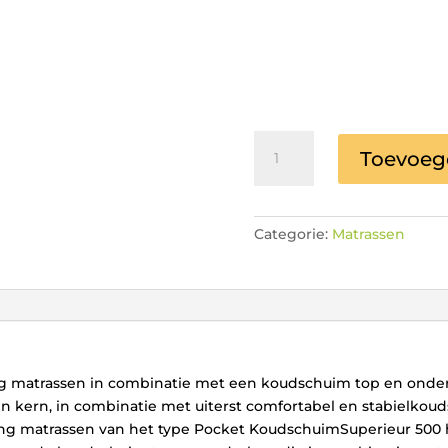
Pocket
Toevoeg
Koudschuim
Superieur
500
aantal
Categorie:
Matrassen
g matrassen in combinatie met een koudschuim top en onder
kern, in combinatie met uiterst comfortabel en stabielkoud
ing matrassen van het type Pocket KoudschuimSuperieur 500