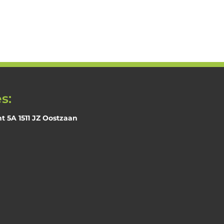
s
was:
is:
€439,00.
€215,00.
,00.
s:
 5A 1511 JZ Oostzaan