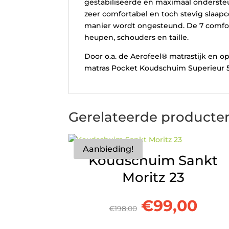
gestabiliseerde en maximaal onderste
zeer comfortabel en toch stevig slaap
manier wordt ongesteund. De 7 comfor
heupen, schouders en taille.
Door o.a. de Aerofeel® matrastijk en 
matras Pocket Koudschuim Superieur 5
Gerelateerde producte
Aanbieding!
Koudschuim Sankt
Moritz 23
Oorspronke
Hui
€
99,00
€
198,00