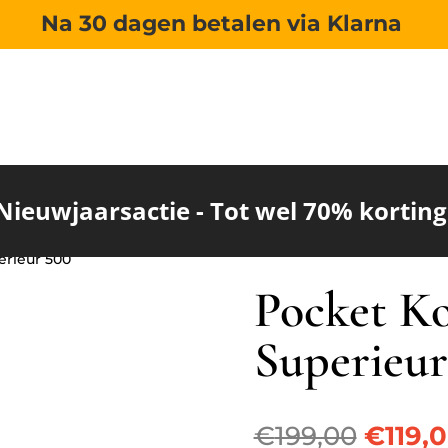
Na 30 dagen betalen via Klarna
Nieuwjaarsactie - Tot wel 70% korting
rieur 500
Pocket K
Superieur
Oorspr
€
199,00
€
119,