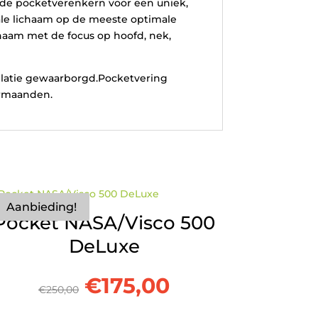
de pocketverenkern voor een uniek,
tale lichaam op de meeste optimale
haam met de focus op hoofd, nek,
tilatie gewaarborgd.Pocketvering
ermaanden.
Aanbieding!
Pocket NASA/Visco 500
DeLuxe
Oorspronkelijke
Huidige
€
175,00
€
250,00