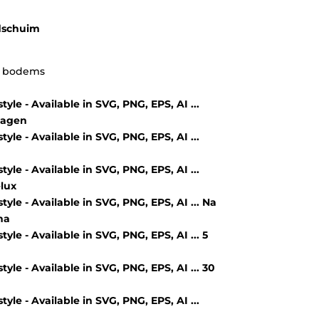
prijs
is:
dschuim
0.
€119,00.
re bodems
dagen
lux
Na
na
5
30