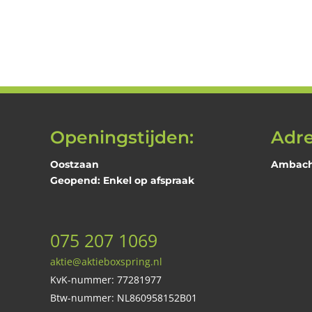
prijs
prij
was:
is:
€198,00.
€99
Openingstijden:
Adre
Oostzaan
Ambacht
Geopend: Enkel op afspraak
075 207 1069
aktie@aktieboxspring.nl
KvK-nummer: 77281977
Btw-nummer: NL860958152B01