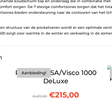
unende koudschuim top en onderlaag die in combinatie met 
comfort zorgen. De 7 stevige comfortzones zorgen dat het to
tzones bieden ondersteuning naar de contouren van het lic
open structuur van de pocketveren wordt er een optimale ven
00 zorgt voor warmte in de winter en verkoeling in de zom
n
Pocket NASA/Visco 1000
Aanbieding!
DeLuxe
Oorspronkelijke
Huidige
€
215,00
€
439,00
lijke
dige
prijs
prijs