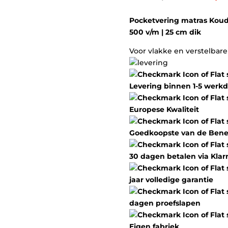
prijs
was:
Pocketvering matras Kou
€199,0
500 v/m | 25 cm dik
Voor vlakke en verstelba
Levering binnen 1-5 werk
Europese Kwaliteit
Goedkoopste van de Bene
30 dagen betalen via Klar
jaar volledige garantie
dagen proefslapen
Eigen fabriek