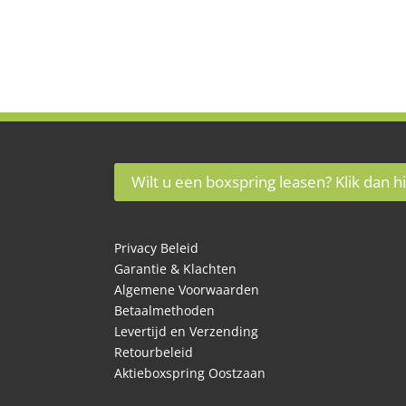
prijs
prijs
was:
is:
€250,00.
€175,00.
Wilt u een boxspring leasen? Klik dan hi
Privacy Beleid
Garantie & Klachten
Algemene Voorwaarden
Betaalmethoden
Levertijd en Verzending
Retourbeleid
Aktieboxspring Oostzaan