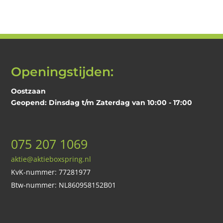
is:
€398,00.
€159,00.
Openingstijden:
Oostzaan
Geopend: Dinsdag t/m Zaterdag van 10:00 - 17:00
075 207 1069
aktie@aktieboxspring.nl
KvK-nummer: 77281977
Btw-nummer: NL860958152B01