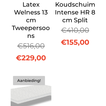
Latex
Koudschuim
Welness 13
Intense HR 8
cm
cm Split
Tweepersoo
Oors
€
410,00
ns
prijs
Huid
€
155,00
Oorspronkelijke
€
516,00
was:
prijs
prijs
Huidige
€
229,00
€410
is:
was:
prijs
€155
€516,00.
is:
Aanbieding!
€229,00.