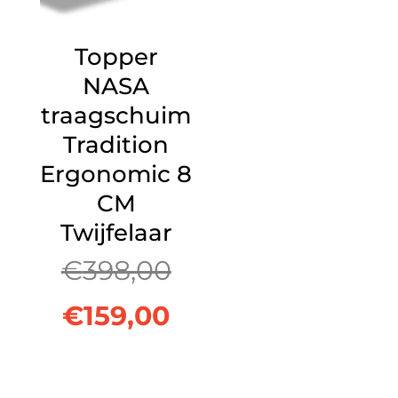
Topper
NASA
traagschuim
Tradition
Ergonomic 8
CM
Twijfelaar
Oorspronkelijke
€
398,00
Huidige
prijs
€
159,00
prijs
was: