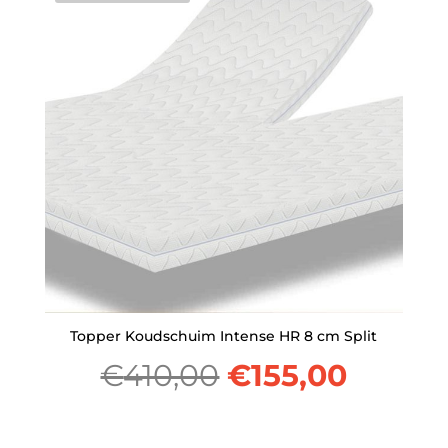
€367,00.
€175,0
Topper Koudschuim Intense HR 8 cm Split
Oorspronkelijk
Huidi
€
410,00
€
155,00
prijs
prijs