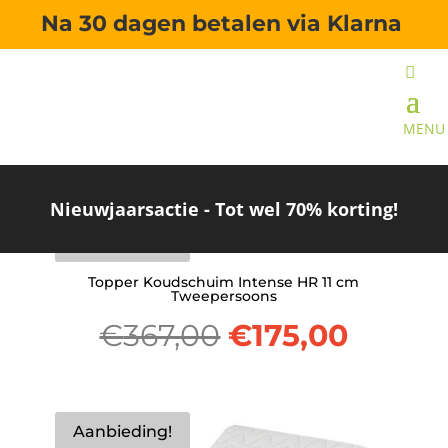
Na 30 dagen betalen via Klarna
Home
/ Product Maat / Twijfelaar
Twijfelaar
Resultaat 1–6 van de 8 resultaten wordt getoond
Nieuwjaarsactie - Tot wel 70% korting!
Aanbieding!
Topper Koudschuim Intense HR 11 cm
Tweepersoons
Oorspronkelijk
Huidi
€
367,00
€
175,00
prijs
prijs
was:
is:
Aanbieding!