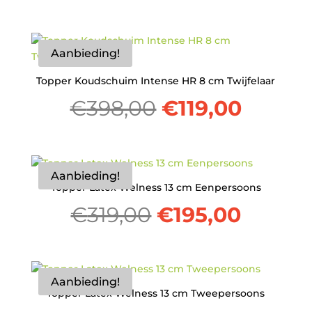
prijs
prijs
was:
is:
Aanbieding!
Topper Koudschuim Intense HR 8 cm Twijfelaar
€318,00.
€135,0
Oorspronkelij
Huidi
€
398,00
€
119,00
prijs
prijs
was:
is:
Aanbieding!
Topper Latex Welness 13 cm Eenpersoons
Oorspronkelijk
Huidig
€398,00.
€119,00
€
319,00
€
195,00
prijs
prijs
was:
is:
Aanbieding!
Topper Latex Welness 13 cm Tweepersoons