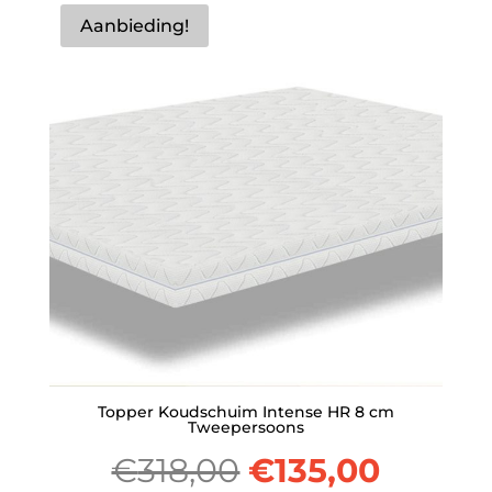
was:
is:
Aanbieding!
€410,00.
€155,0
Topper Koudschuim Intense HR 8 cm
Tweepersoons
Oorspronkelijk
Huidig
€
318,00
€
135,00