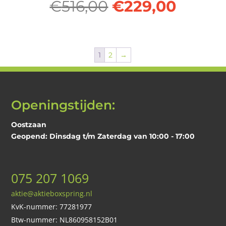
Oorspronkelijk
Huidi
€319,00.
€195,0
€
516,00
€
229,00
prijs
prijs
was:
is:
1
2
→
€516,00.
€229,0
Openingstijden:
Oostzaan
Geopend: Dinsdag t/m Zaterdag van 10:00 - 17:00
075 207 1069
aktie@aktieboxspring.nl
KvK-nummer: 77281977
Btw-nummer: NL860958152B01