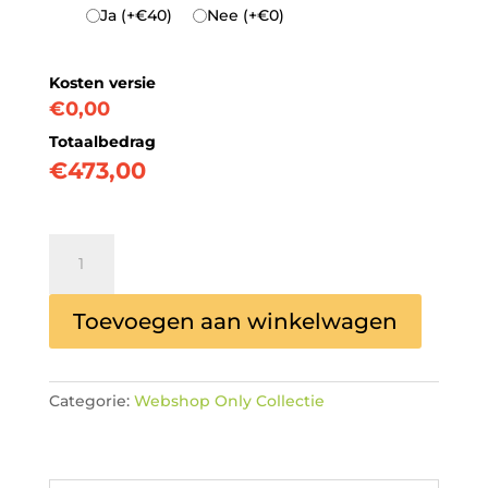
Ja (+€40)
Nee (+€0)
Kosten versie
€0,00
Totaalbedrag
€
473,00
Night
Atlanta
500
Toevoegen aan winkelwagen
v/m
aantal
Categorie:
Webshop Only Collectie