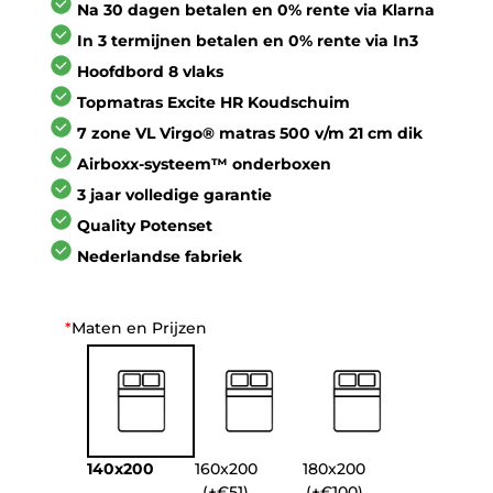
Na 30 dagen betalen en 0% rente via Klarna
€964,00.
€473,00.
In 3 termijnen betalen en 0% rente via In3
Hoofdbord 8 vlaks
Topmatras Excite HR Koudschuim
7 zone VL Virgo® matras 500 v/m 21 cm dik
Airboxx-systeem™ onderboxen
3 jaar volledige garantie
Quality Potenset
Nederlandse fabriek
*
Maten en Prijzen
140x200
160x200
180x200
(+€51)
(+€100)