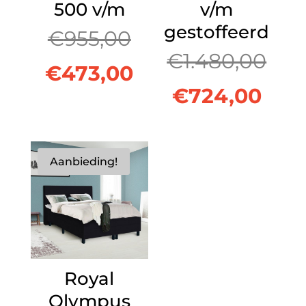
500 v/m
v/m
gestoffeerd
Oorspronkelijke
€
955,00
Oor
€
1.480,00
prijs
Huidige
€
473,00
Hui
prij
€
724,00
was:
prijs
prijs
was
€955,00.
is:
is:
€1.
Aanbieding!
€473,00.
€724
Royal
Olympus