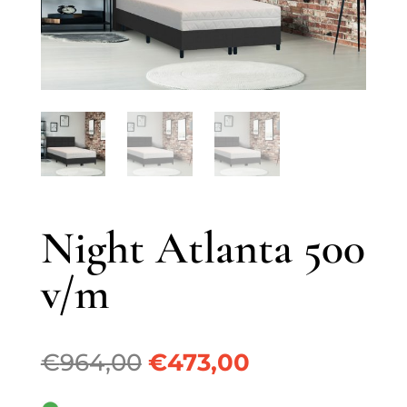
Night Atlanta 500
v/m
Oorspronkelijke
Huidige
€
964,00
€
473,00
prijs
prijs
was:
is: